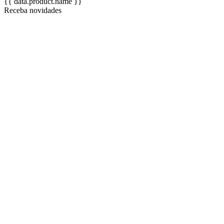
{{ data.product.name }}
Receba novidades