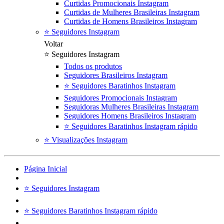
Curtidas Promocionais Instagram
Curtidas de Mulheres Brasileiras Instagram
Curtidas de Homens Brasileiros Instagram
⭐ Seguidores Instagram
Voltar
⭐ Seguidores Instagram
Todos os produtos
Seguidores Brasileiros Instagram
⭐ Seguidores Baratinhos Instagram
Seguidores Promocionais Instagram
Seguidoras Mulheres Brasileiras Instagram
Seguidores Homens Brasileiros Instagram
⭐ Seguidores Baratinhos Instagram rápido
⭐ Visualizações Instagram
Página Inicial
⭐ Seguidores Instagram
⭐ Seguidores Baratinhos Instagram rápido