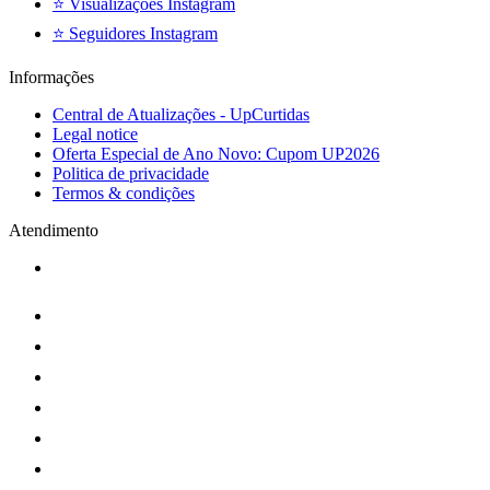
⭐ Visualizações Instagram
⭐ Seguidores Instagram
Informações
Central de Atualizações - UpCurtidas
Legal notice
Oferta Especial de Ano Novo: Cupom UP2026
Politica de privacidade
Termos & condições
Atendimento