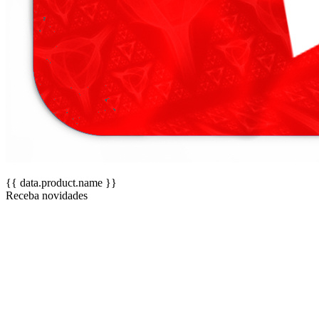
{{ data.product.name }}
Receba novidades