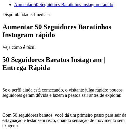
Aumentar 50 Seguidores Baratinhos Instagram rápido
Disponibilidade:
Imediata
Aumentar 50 Seguidores Baratinhos
Instagram rápido
Veja como é fácil!
50 Seguidores Baratos Instagram |
Entrega Rápida
Se o perfil ainda está começando, o visitante julga rápido: poucos
seguidores geram dúvida e fazem a pessoa sair antes de explorar.
Com 50 seguidores baratos, você dá um primeiro passo para sair da
estagnação e testar sem risco, criando sensação de movimento sem
exagerar.