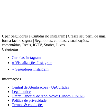
Upar Seguidores e Curtidas no Instagram | Cresça seu perfil de uma
forma fácil e segura | Seguidores, curtidas, visualizações,
comentários, Reels, IGTV, Stories, Lives
Categorias
Curtidas Instagram
⭐ Visualizações Instagram
⭐ Seguidores Instagram
Informações
Central de Atualizações - UpCurtidas
Legal notice
Oferta Especial de Ano Novo: Cupom UP2026
Politica de privacidade
Termos & condições