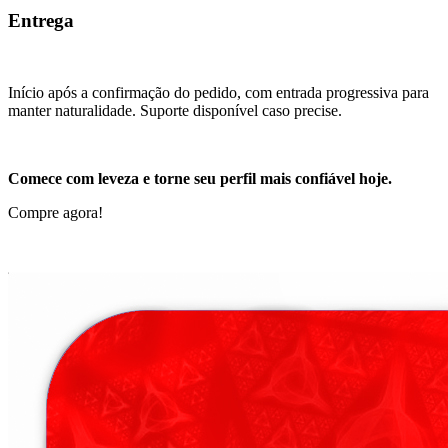
Entrega
Início após a confirmação do pedido, com entrada progressiva para
manter naturalidade. Suporte disponível caso precise.
Comece com leveza e torne seu perfil mais confiável hoje.
Compre agora!