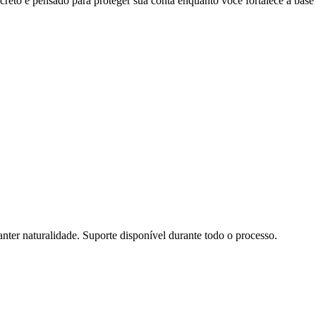
creto e pensado para proteger sua conta enquanto você fortalece a base 
nter naturalidade. Suporte disponível durante todo o processo.