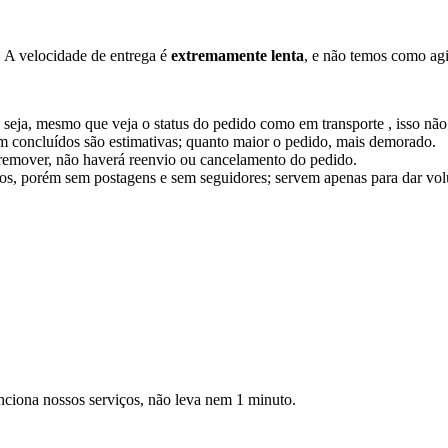
. A velocidade de entrega é
extremamente lenta
, e não temos como ag
seja, mesmo que veja o status do pedido como em transporte , isso não
m concluídos são estimativas; quanto maior o pedido, mais demorado.
 remover, não haverá reenvio ou cancelamento do pedido.
ros, porém sem postagens e sem seguidores; servem apenas para dar vo
unciona nossos serviços, não leva nem 1 minuto.